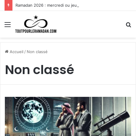
Ramadan 2026 : mercredi ou jeudi, pourquoi cette mauvaise surprise de dernière minute ?
Menu
R
Accueil
/
Non classé
Non classé