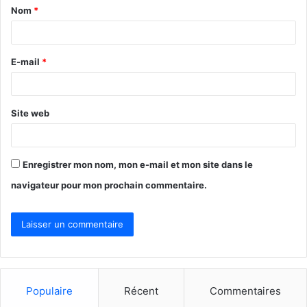
Nom
*
a
i
r
E-mail
*
e
*
Site web
Enregistrer mon nom, mon e-mail et mon site dans le
navigateur pour mon prochain commentaire.
Populaire
Récent
Commentaires