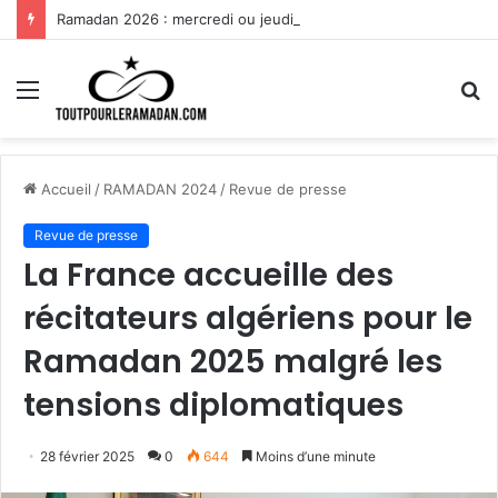
Ramadan 2026 : mercredi ou jeudi, pourquoi cette mauvaise surprise de dernière minute ?
Menu
R
Accueil
/
RAMADAN 2024
/
Revue de presse
Revue de presse
La France accueille des
récitateurs algériens pour le
Ramadan 2025 malgré les
tensions diplomatiques
28 février 2025
0
644
Moins d’une minute