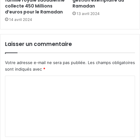
famille royale saoudienne
gestion exemplaire du
collecte 450 Millions
Ramadan
d’euros pour le Ramadan
13 avril 2024
14 avril 2024
Laisser un commentaire
Votre adresse e-mail ne sera pas publiée.
Les champs obligatoires
sont indiqués avec
*
C
o
m
m
e
n
t