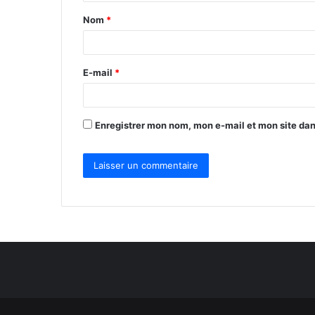
t
Nom
*
a
i
r
E-mail
*
e
*
Enregistrer mon nom, mon e-mail et mon site da