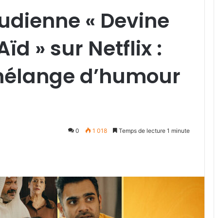
udienne « Devine
Aïd » sur Netflix :
mélange d’humour
0
1 018
Temps de lecture 1 minute
ger
artager par email