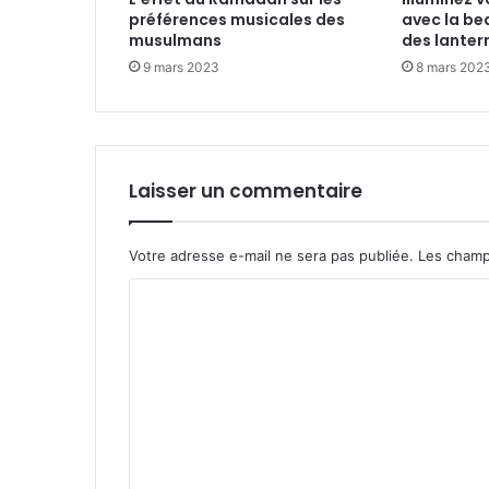
préférences musicales des
avec la be
musulmans
des lanter
9 mars 2023
8 mars 202
Laisser un commentaire
Votre adresse e-mail ne sera pas publiée.
Les champ
C
o
m
m
e
n