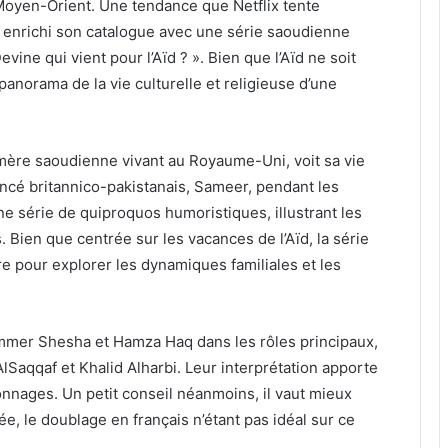
Moyen-Orient. Une tendance que Netflix tente
a enrichi son catalogue avec une série saoudienne
vine qui vient pour l’Aïd ? ». Bien que l’Aïd ne soit
n panorama de la vie culturelle et religieuse d’une
 mère saoudienne vivant au Royaume-Uni, voit sa vie
ancé britannico-pakistanais, Sameer, pendant les
ne série de quiproquos humoristiques, illustrant les
s. Bien que centrée sur les vacances de l’Aïd, la série
e pour explorer les dynamiques familiales et les
ummer Shesha et Hamza Haq dans les rôles principaux,
aqqaf et Khalid Alharbi. Leur interprétation apporte
onnages. Un petit conseil néanmoins, il vaut mieux
ée, le doublage en français n’étant pas idéal sur ce