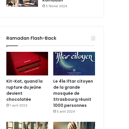
Ramadan
5 février 2024
Ramadan Flash-Back
Kit-Kat, quand la
Le 41e Iftar citoyen
rupture du jeûne
de la grande
devient
mosquée de
chocolatée
Strasbourg réunit
1000 personnes
1 avril 2023
5 avril 2024