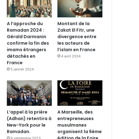
A l’approche du
Montant de la
Ramadan 2024 :
Zakat El Fitr, une
Gérald Darmanin
divergence entre
confirme la fin des
les acteurs de
imams étrangers
l’islam en France
détachés en
4 avril 2024
France
5 janvier 2024
L’appel à la prière
A Marseille, des
(Adhan) retentira à
entrepreneuses
New-York pour le
musulmanes
Ramadan.
organisent la 6ème
édition de la Foire
6 septembre 2023