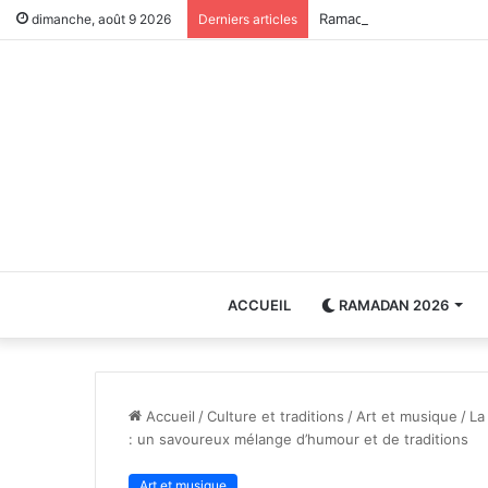
Ramadan 2026 : mercredi
dimanche, août 9 2026
Derniers articles
ACCUEIL
RAMADAN 2026
Accueil
/
Culture et traditions
/
Art et musique
/
La
: un savoureux mélange d’humour et de traditions
Art et musique